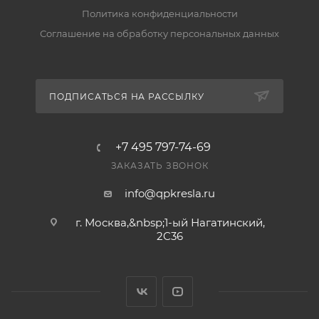
«Доставка».
Политика конфиденциальности
Соглашение на обработку персональных данных
Есть ли гарантия и возврат?
Да, на товар действует гарантия производителя, а
вернуть его можно по правилам магазина. Условия
ПОДПИСАТЬСЯ НА РАССЫЛКУ
— в разделе «Гарантия и возврат».
+7 495 797-74-69
ЗАКАЗАТЬ ЗВОНОК
info@qpkresla.ru
г. Москва,&nbsp;1-ый Нагатинский,
2C36