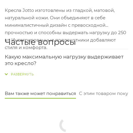
Кресла Jotto изготовлены из гладкой, матовой,
натуральной кожи. Они объединяют в себе
минималистичный дизайн с превосходной
прочностью и способны выдержать нагрузку до 250
Частые вопросы
кг. Интегрированные подлокотники добавляют
стиля и комфорта.
Какую максимальную нагрузку выдерживает
это кресло?
Кресло рассчитано на нагрузку до 250 кг. Оно
подойдёт пользователям с разным весом благодаря
прочному алюминиевому каркасу и крестовине.
Вам также может понравиться
С этим товаром покуп
Какие у него размеры? Подойдёт ли для
невысокого человека?
Высота сиденья регулируется от 37 до 43 см, ширина
сиденья — 52 см, глубина — 47 см. Регулировка по
высоте позволяет комфортно настроить кресло под