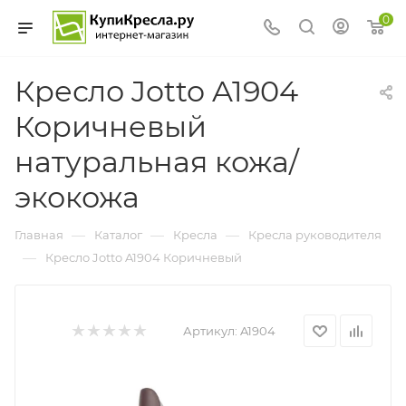
0
Кресло Jotto A1904
Коричневый
натуральная кожа/
экокожа
—
—
—
Главная
Каталог
Кресла
Кресла руководителя
—
Кресло Jotto A1904 Коричневый
Артикул:
A1904