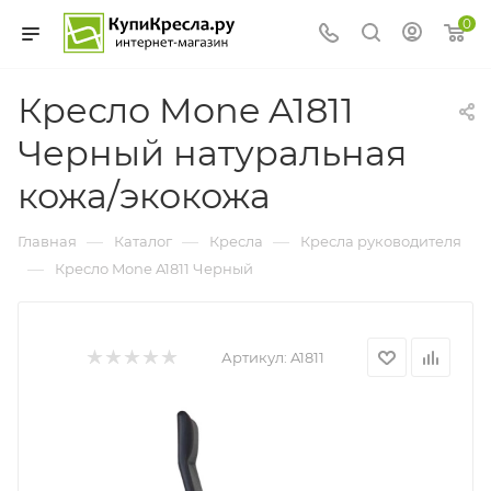
0
Кресло Mone A1811
Черный натуральная
кожа/экокожа
—
—
—
Главная
Каталог
Кресла
Кресла руководителя
—
Кресло Mone A1811 Черный
Артикул:
A1811