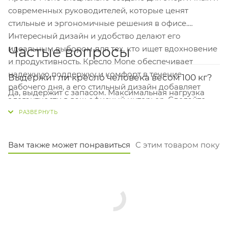
современных руководителей, которые ценят
стильные и эргономичные решения в офисе.
Интересный дизайн и удобство делают его
Частые вопросы
идеальным выбором для тех, кто ищет вдохновение
и продуктивность. Кресло Mone обеспечивает
надежную поддержку и комфорт в течение
Выдержит ли кресло человека весом 100 кг?
рабочего дня, а его стильный дизайн добавляет
Да, выдержит с запасом. Максимальная нагрузка
элегантности в ваш офисный интерьер. Сделайте
этого кресла — 150 кг, так что оно рассчитано на
свой офис более стильным и эффективным с
большинство пользователей.
креслом Mone для сотрудников и клиентов.
Подойдет ли кресло для высокого человека?
Вам также может понравиться
С этим товаром покуп
Спинка высотой 76 см обеспечивает хорошую
поддержку. Высоту сиденья можно регулировать от
44 до 52 см, чтобы подстроить под свой рост.
Из чего сделана крестовина и каркас?
Каркас — это прочное пятилучье из алюминия