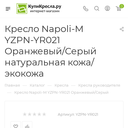
0
Кресло Napoli-M
YZPN-YR021
Оранжевый/Серый
натуральная кожа/
экокожа
—
—
—
Главная
Каталог
Кресла
Кресла руководителя
—
Кресло Napoli-M YZPN-YR021 Оранжевый/Серый
Артикул:
YZPN-YR021