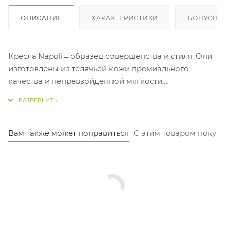
ОПИСАНИЕ
ХАРАКТЕРИСТИКИ
БОНУСНА
Кресла Napoli ̶ образец совершенства и стиля. Они
изготовлены из телячьей кожи премиального
качества и непревзойденной мягкости.
Алюминиевые подлокотники со вставками из кожи
добавляют современный шарм. Кресла
обеспечивают комфорт с поддержкой спины и
отличаются оригинальным дизайном.
Вам также может понравиться
С этим товаром покуп