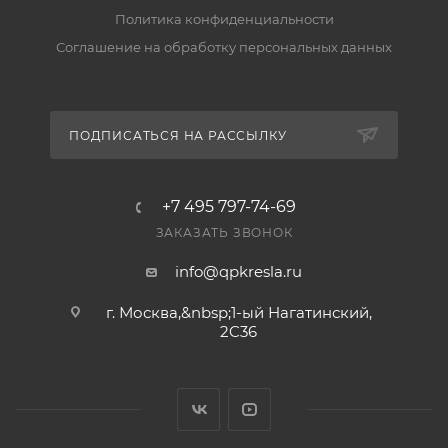
за 2–5 рабочих дней. Подробнее — в разделе
Политика конфиденциальности
«Доставка».
Соглашение на обработку персональных данных
Есть ли гарантия и возврат?
Да, на товар действует гарантия производителя, а
ПОДПИСАТЬСЯ НА РАССЫЛКУ
вернуть его можно по правилам магазина. Условия
— в разделе «Гарантия и возврат».
+7 495 797-74-69
ЗАКАЗАТЬ ЗВОНОК
info@qpkresla.ru
г. Москва,&nbsp;1-ый Нагатинский,
2C36