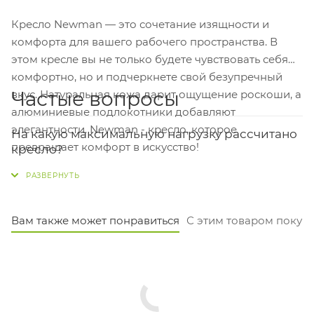
Кресло Newman — это сочетание изящности и
комфорта для вашего рабочего пространства. В
этом кресле вы не только будете чувствовать себя
комфортно, но и подчеркнете свой безупречный
Частые вопросы
вкус. Натуральная кожа дарит ощущение роскоши, а
алюминиевые подлокотники добавляют
элегантности. Newman - кресло, которое
На какую максимальную нагрузку рассчитано
превращает комфорт в искусство!
кресло?
Кресло выдерживает вес до 250 кг благодаря
прочному алюминиевому каркасу и крестовине. Это
надёжный вариант для пользователей с разным
Вам также может понравиться
С этим товаром покуп
весом.
Подойдёт ли это кресло для долгой работы в
офисе?
Да, для длительной работы оно хорошо подходит.
Синхромеханизм с фиксацией в четырёх