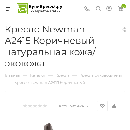
0
Кресло Newman
A2415 Коричневый
натуральная кожа/
экокожа
—
—
—
Главная
Каталог
Кресла
Кресла руководителя
—
Кресло Newman A2415 Коричневый
Артикул:
A2415