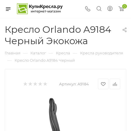
0
Кресло Orlando A9184
Черный Экокожа
—
—
—
Главная
Каталог
Кресла
Кресла руководителя
—
Кресло Orlando A9184 Черный
Артикул:
A9184