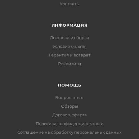
Контакты
Как можно оплатить?
Наличными при получении, банковской картой
(Visa/MasterCard) или безналичным расчётом для
ИНФОРМАЦИЯ
юридических лиц — выставляем счёт. Подробнее —
в разделе «Оплата».
Доставка и сборка
Условия оплаты
Как вы доставляете?
Гарантия и возврат
По Москве и области — курьером; по России и СНГ
Реквизиты
— транспортными компаниями (ПЭК, «Деловые
Линии», КИТ, «Байкал Сервис»). При наличии на
ПОМОЩЬ
складе передаём заказ в транспортную компанию
за 2–5 рабочих дней. Подробнее — в разделе
Вопрос-ответ
«Доставка».
Обзоры
Договор-оферта
Есть ли гарантия и возврат?
Политика конфиденциальности
Да, на товар действует гарантия производителя, а
Соглашение на обработку персональных данных
вернуть его можно по правилам магазина. Условия