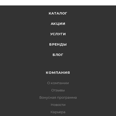
до 53 см, а синхромеханизм качания позволяет
подстроить кресло под ваши движения для
КАТАЛОГ
комфортной работы.
АКЦИИ
Какие у него размеры, поместится ли за
стандартным столом?
УСЛУГИ
Ширина сиденья — 52 см, глубина — 50 см. Эти
БРЕНДЫ
параметры отлично подходят для большинства
офисных столов. Точные габариты крестовины и
БЛОГ
спинки смотрите в характеристиках.
КОМПАНИЯ
Есть ли скидка при заказе нескольких
кресел?
О компании
Да, для оптовых заказов действуют специальные
Отзывы
цены. Юридическим лицам выставляем счёт для
Бонусная программа
безналичной оплаты. Оставьте заявку или напишите
Новости
менеджеру — рассчитаем цену на вашу партию.
Карьера