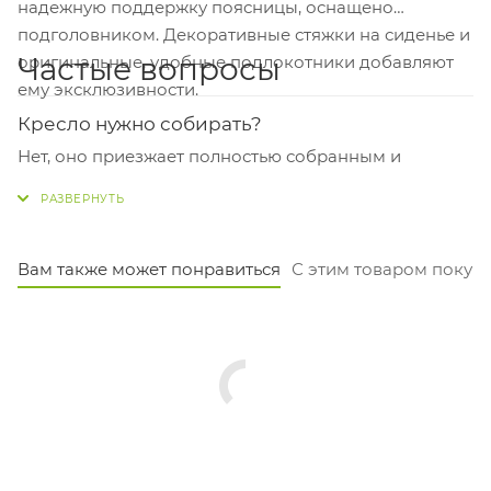
надежную поддержку поясницы, оснащено
подголовником. Декоративные стяжки на сиденье и
Частые вопросы
оригинальные, удобные подлокотники добавляют
ему эксклюзивности.
Кресло нужно собирать?
Нет, оно приезжает полностью собранным и
готовым к использованию. Вам останется только
установить его на рабочее место.
На какой вес рассчитано кресло?
Вам также может понравиться
С этим товаром покуп
Максимальная нагрузка составляет 120 кг. Каркас с
усиленным пятилучьем из алюминия обеспечивает
надёжность и устойчивость.
Насколько оно удобно для долгой работы в
офисе?
Очень удобно. Высота сиденья регулируется от 45