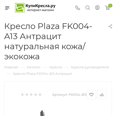
0
Кресло Plaza FK004-
A13 Антрацит
натуральная кожа/
экокожа
—
—
—
Главная
Каталог
Кресла
Кресла руководителя
—
Кресло Plaza FK004-A13 Антрацит
Артикул:
FK004-A13