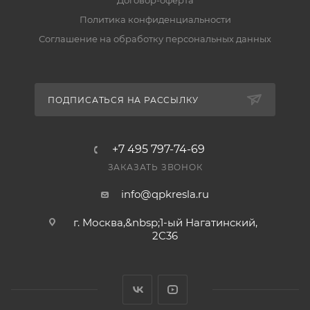
Договор-оферта
Есть ли гарантия и возврат?
Политика конфиденциальности
Да, на товар действует гарантия производителя, а
Соглашение на обработку персональных данных
вернуть его можно по правилам магазина. Условия
— в разделе «Гарантия и возврат».
ПОДПИСАТЬСЯ НА РАССЫЛКУ
+7 495 797-74-69
ЗАКАЗАТЬ ЗВОНОК
info@qpkresla.ru
г. Москва,&nbsp;1-ый Нагатинский,
2C36