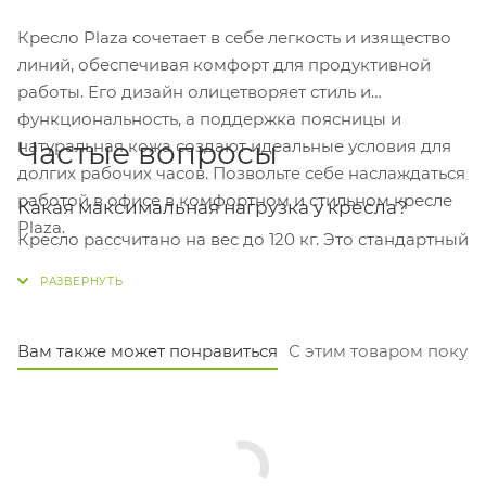
Кресло Plaza сочетает в себе легкость и изящество
линий, обеспечивая комфорт для продуктивной
работы. Его дизайн олицетворяет стиль и
функциональность, а поддержка поясницы и
Частые вопросы
натуральная кожа создают идеальные условия для
долгих рабочих часов. Позвольте себе наслаждаться
работой в офисе в комфортном и стильном кресле
Какая максимальная нагрузка у кресла?
Plaza.
Кресло рассчитано на вес до 120 кг. Это стандартный
показатель для офисных кресел руководителя,
обеспечивающий надёжность в ежедневной
эксплуатации.
Вам также может понравиться
С этим товаром покуп
Из чего сделана крестовина и каркас?
Каркас — это прочное пятилучье диаметром 680 мм
из алюминия. Крестовина также алюминиевая, что
обеспечивает креслу лёгкость, устойчивость и