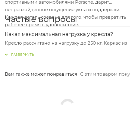
спортивными автомобилями Porsche, дарит
непревзойдённое ощущение уюта и поддержки.
Частые вопросы
Каждая деталь создана для того, чтобы превратить
рабочее время в удовольствие.
Какая максимальная нагрузка у кресла?
Кресло рассчитано на нагрузку до 250 кг. Каркас из
алюминиевой пятилучевой крестовины диаметром
700 мм обеспечивает надёжную устойчивость.
Подойдёт ли для долгой работы в офисе?
Вам также может понравиться
С этим товаром покуп
Да, механизм качания дип-тильт с фиксацией в
четырёх положениях позволяет менять позу и
снимать нагрузку со спины. Регулировка высоты
сиденья от 49 до 54 см помогает подстроить кресло
под ваш рост и стол.
Какие у кресла размеры, удобно ли будет