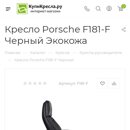
0
Кресло Porsche F181-F
Черный Экокожа
—
—
—
Главная
Каталог
Кресла
Кресла руководителя
—
Кресло Porsche F181-F Черный
Артикул:
F181-F