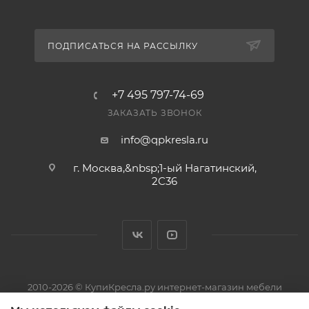
Да, на товар действует гарантия производителя, а
вернуть его можно по правилам магазина. Условия
— в разделе «Гарантия и возврат».
ПОДПИСАТЬСЯ НА РАССЫЛКУ
+7 495 797-74-69
ЗАКАЗАТЬ ЗВОНОК
info@qpkresla.ru
г. Москва,&nbsp;1-ый Нагатинский,
2C36
2010-2026 © КупиКресла.ру интернет-магазин мебели
ИП Пирожков Кирилл Сергеевич · ОГРНИП 313774626800150 ·