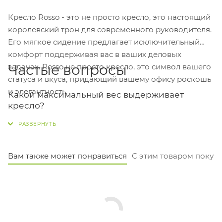
Кресло Rosso - это не просто кресло, это настоящий
королевский трон для современного руководителя.
Его мягкое сидение предлагает исключительный
комфорт поддерживая вас в ваших деловых
Частые вопросы
задачах. Rosso не просто кресло, это символ вашего
статуса и вкуса, придающий вашему офису роскошь
и элегантность.
Какой максимальный вес выдерживает
кресло?
Кресло рассчитано на нагрузку до 250 кг. Каркас из
алюминиевой крестовины и пятилучевой базы
диаметром 68 см обеспечивает надёжную
Вам также может понравиться
С этим товаром покуп
устойчивость.
Из чего сделана обивка и практична ли
светлая ткань?
Обивка выполнена из практичной ткани светло-
бежевого цвета группы «rosso a1918». Она достаточно