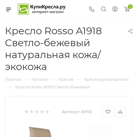
0
Кресло Rosso A1918
Светло-бежевый
натуральная кожа/
экокожа
—
—
—
Главная
Каталог
Кресла
Кресла руководителя
—
Кресло Rosso A1918 Светло-бежевый
Артикул:
A1918