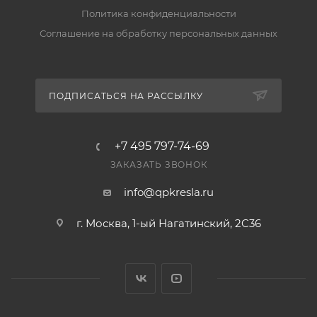
Линии», КИТ, «Байкал Сервис»). При наличии на
Политика конфиденциальности
складе передаём заказ в транспортную компанию
Соглашение на обработку персональных данных
за 2–5 рабочих дней. Подробнее — в разделе
«Доставка».
Есть ли гарантия и возврат?
ПОДПИСАТЬСЯ НА РАССЫЛКУ
Да, на товар действует гарантия производителя, а
вернуть его можно по правилам магазина. Условия
+7 495 797-74-69
— в разделе «Гарантия и возврат».
ЗАКАЗАТЬ ЗВОНОК
info@qpkresla.ru
г. Москва, 1-ый Нагатинский, 2C36