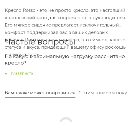
Кресло Rosso - это не просто кресло, это настоящий
королевский трон для современного руководителя.
Его мягкое сидение предлагает исключительный
комфорт поддерживая вас в ваших деловых
Частые вопросы
задачах. Rosso не просто кресло, это символ вашего
статуса и вкуса, придающий вашему офису роскошь
и элегантность.
На какую максимальную нагрузку рассчитано
кресло?
Кресло Rosso-M B1918 выдерживает до 250 кг. Это
стандартный высокий показатель для кресел
руководителя, обеспечивающий надёжность и
Вам также может понравиться
С этим товаром покуп
долговечность.
Какие у кресла размеры сиденья и спинки?
Сиденье довольно просторное: ширина 52 см и
глубина 48 см. Высота спинки — 44 см, что