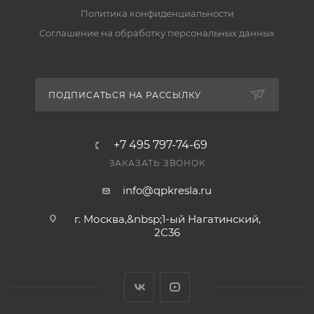
за 2–5 рабочих дней. Подробнее — в разделе
Политика конфиденциальности
«Доставка».
Соглашение на обработку персональных данных
Есть ли гарантия и возврат?
Да, на товар действует гарантия производителя, а
ПОДПИСАТЬСЯ НА РАССЫЛКУ
вернуть его можно по правилам магазина. Условия
— в разделе «Гарантия и возврат».
+7 495 797-74-69
ЗАКАЗАТЬ ЗВОНОК
info@qpkresla.ru
г. Москва,&nbsp;1-ый Нагатинский,
2C36