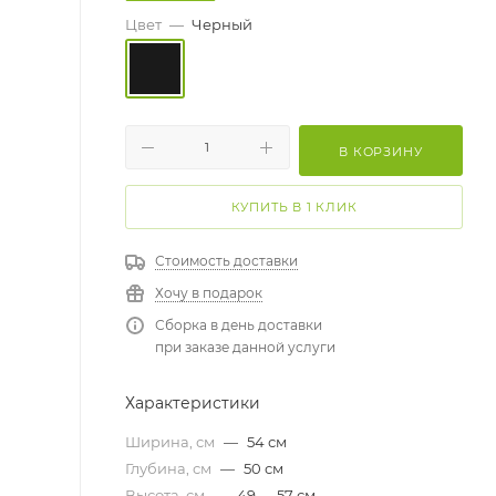
Цвет
—
Черный
В КОРЗИНУ
КУПИТЬ В 1 КЛИК
Стоимость доставки
Хочу в подарок
Сборка в день доставки
при заказе данной услуги
Характеристики
Ширина, см
—
54 см
Глубина, см
—
50 см
Высота, см
—
49 — 57 см