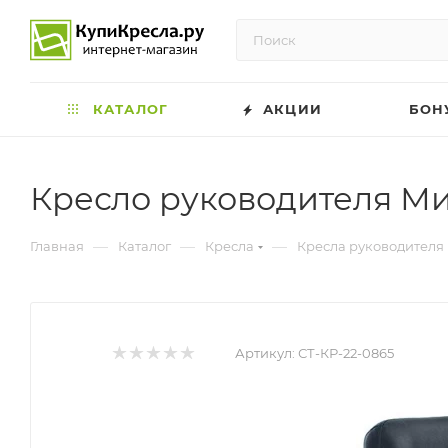
КАТАЛОГ
АКЦИИ
БОН
Кресло руководителя М
—
—
—
Главная
Каталог
Кресла
Кресла руководителя
Артикул:
СТ-КР-22-0865