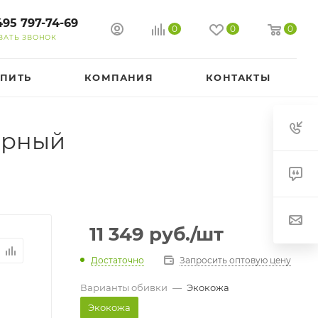
495 797-74-69
0
0
0
ЗАТЬ ЗВОНОК
УПИТЬ
КОМПАНИЯ
КОНТАКТЫ
ерный
11 349
руб.
/шт
Достаточно
Запросить оптовую цену
Варианты обивки
—
Экокожа
Экокожа