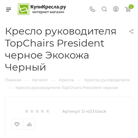
0
Кресло руководителя
TopChairs President
черное Экокожа
Черный
—
—
—
Главная
Каталог
Кресла
Кресла руководителя
—
Кресло руководителя TopChairs President черное
Артикул:
D-403 black