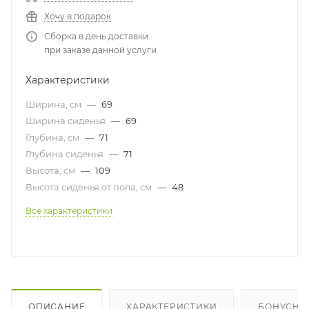
Хочу в подарок
Сборка в день доставки
при заказе данной услуги
Характеристики
Ширина, см
—
69
Ширина сиденья
—
69
Глубина, см
—
71
Глубина сиденья
—
71
Высота, см
—
109
Высота сиденья от пола, см
—
48
Все характеристики
ОПИСАНИЕ
ХАРАКТЕРИСТИКИ
БОНУСНА