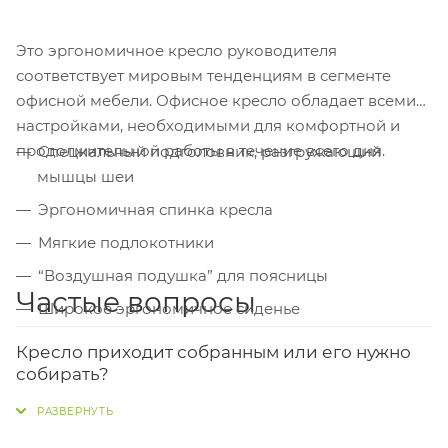
Это эргономичное кресло руководителя
соответствует мировым тенденциям в сегменте
офисной мебели. Офисное кресло обладает всеми
настройками, необходимыми для комфортной и
продолжительной работы в течение всего дня.
Специальный подголовник, разгружающий
мышцы шеи
Эргономичная спинка кресла
Мягкие подлокотники
“Воздушная подушка” для поясницы
Частые вопросы
Широкое эргономичное сиденье
Кресло приходит собранным или его нужно
собирать?
Кресло Verona поставляется в разобранном виде,
поэтому вам потребуется его сборка. Все