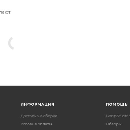
нки составляет 51 см, а сиденье регулируется по высоте 
упают
тром 680 мм. Крестовина также алюминиевая, что обес
улировать качание спинки для комфортной работы или от
?
ны. Юридическим лицам выставляем счёт для безналичн
 рассчитаем цену на вашу партию.
ИНФОРМАЦИЯ
ПОМОЩЬ
Доставка и сборка
Вопрос-отв
/MasterCard) или безналичным расчётом для юридическ
Условия оплаты
Обзоры