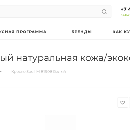
+7 
ЗАКА
УСНАЯ ПРОГРАММА
БРЕНДЫ
КАК К
лый натуральная кожа/эко
—
Кресло Soul-M B1908 Белый