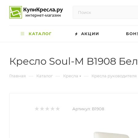
КАТАЛОГ
АКЦИИ
БОН
Кресло Soul-M B1908 Бе
—
—
—
Главная
Каталог
Кресла
Кресла руководителя
Артикул:
B1908