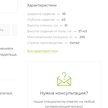
Характеристики
Ширина сиденья
—
55
Глубина сиденья
—
45
Высота спинки, см
—
51
ТА
ДОСТАВКА И СБОРКА
ГАРАНТИЯ И ВОЗВРАТ
Высота сиденья от пола, см
—
37-43
Максимальная нагрузка, кг
—
250
Страна производства
—
Китай
лнением
Все характеристики
ладельца.
Нужна консультация?
ателей.
Наши специалисты ответят на любой
интересующий вопрос