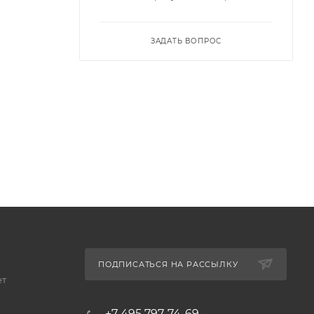
от 37 до
ЗАДАТЬ ВОПРОС
печивает
дыха.
ой
ПОДПИСАТЬСЯ НА РАССЫЛКУ
ет
их лиц —
+7 495 797-74-69