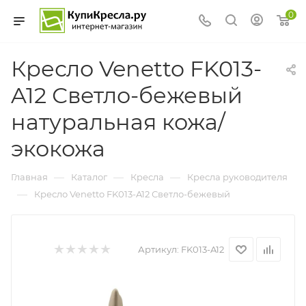
0
Кресло Venetto FK013-
A12 Светло-бежевый
натуральная кожа/
экокожа
—
—
—
Главная
Каталог
Кресла
Кресла руководителя
—
Кресло Venetto FK013-A12 Светло-бежевый
Артикул:
FK013-A12