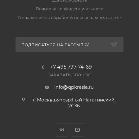
Договор-оферта
вернуть его можно по правилам магазина. Условия
Политика конфиденциальности
— в разделе «Гарантия и возврат».
Соглашение на обработку персональных данных
ПОДПИСАТЬСЯ НА РАССЫЛКУ
+7 495 797-74-69
ЗАКАЗАТЬ ЗВОНОК
info@qpkresla.ru
г. Москва,&nbsp;1-ый Нагатинский,
2C36