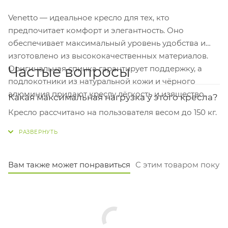
Venetto — идеальное кресло для тех, кто
предпочитает комфорт и элегантность. Оно
обеспечивает максимальный уровень удобства и
изготовлено из высококачественных материалов.
Частые вопросы
Оригинальная спинка гарантирует поддержку, а
подлокотники из натуральной кожи и чёрного
алюминия придают креслу лёгкость и изящество.
Какая максимальная нагрузка у этого кресла?
Кресло рассчитано на пользователя весом до 150 кг.
Это стандартная и надежная нагрузка для офисных
кресел руководителя.
Из чего сделана основа кресла?
Вам также может понравиться
С этим товаром покуп
Каркас — это пятилучье из черного алюминия
диаметром 700 мм, а крестовина изготовлена из
черной стали. Конструкция прочная и устойчивая.