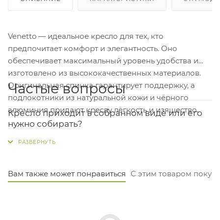
Venetto — идеальное кресло для тех, кто
предпочитает комфорт и элегантность. Оно
обеспечивает максимальный уровень удобства и
изготовлено из высококачественных материалов.
Частые вопросы
Оригинальная спинка гарантирует поддержку, а
подлокотники из натуральной кожи и чёрного
алюминия придают креслу лёгкость и изящество.
Кресло приходит в собранном виде или его
нужно собирать?
Кресло поставляется в собранном виде, готовым к
использованию. Вам нужно только распаковать его
и установить на рабочее место.
Вам также может понравиться
С этим товаром покуп
Выдержит ли кресло человека весом 130 кг?
Да, выдержит. Производитель заявляет
максимальную нагрузку в 150 кг, так что запас