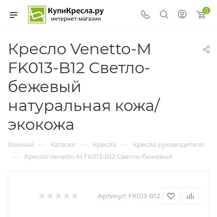
0
Кресло Venetto-M
FK013-B12 Светло-
бежевый
натуральная кожа/
экокожа
—
—
—
Главная
Каталог
Кресла
Кресла руководителя
—
Кресло Venetto-M FK013-B12 Светло-бежевый
Артикул:
FK013-B12