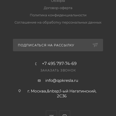
Обзоры
складе передаём заказ в транспортную компанию
Договор-оферта
за 2–5 рабочих дней. Подробнее — в разделе
Политика конфиденциальности
«Доставка».
Соглашение на обработку персональных данных
Есть ли гарантия и возврат?
Да, на товар действует гарантия производителя, а
ПОДПИСАТЬСЯ НА РАССЫЛКУ
вернуть его можно по правилам магазина. Условия
— в разделе «Гарантия и возврат».
+7 495 797-74-69
ЗАКАЗАТЬ ЗВОНОК
info@qpkresla.ru
г. Москва,&nbsp;1-ый Нагатинский,
2C36