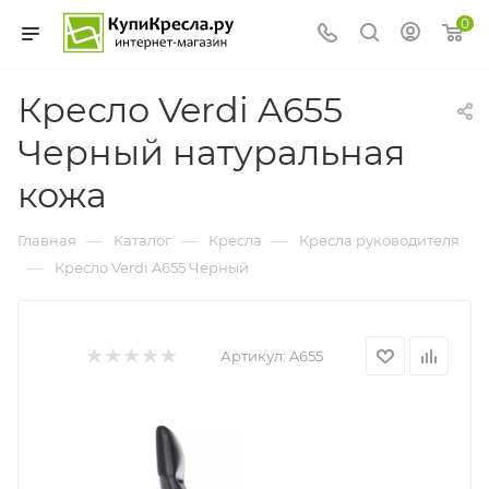
0
Кресло Verdi A655
Черный натуральная
кожа
—
—
—
Главная
Каталог
Кресла
Кресла руководителя
—
Кресло Verdi A655 Черный
Артикул:
A655