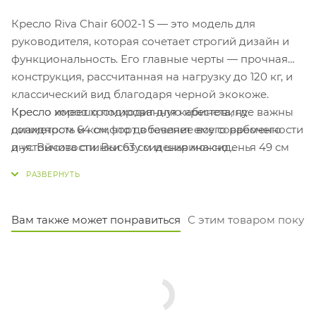
Кресло Riva Chair 6002-1 S — это модель для
руководителя, которая сочетает строгий дизайн и
функциональность. Его главные черты — прочная
конструкция, рассчитанная на нагрузку до 120 кг, и
классический вид благодаря черной экокоже.
Кресло имеет хромированную крестовину
Кресло хорошо подходит для кабинета, где важны
диаметром 64 см, что добавляет ему современности
солидность и комфорт в течение всего рабочего
и устойчивости. Высоту сиденья можно
дня. Высота спинки 63 см и ширина сиденья 49 см
регулировать в диапазоне от 46 до 56 см,
обеспечивают хорошую поддержку спины и
подстраивая под свой рост и высоту стола. Обратите
удобную посадку.
внимание, что кресло поставляется в разобранном
виде и требует сборки. Габариты модели 53х61х118
Вам также может понравиться
С этим товаром покуп
см делают его достаточно компактным для
большинства рабочих столов, а в упаковке оно
занимает 83х58х52 см.