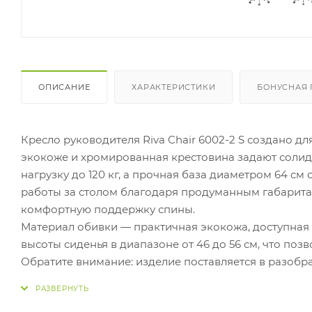
ОПИСАНИЕ
ХАРАКТЕРИСТИКИ
БОНУСНАЯ
Кресло руководителя Riva Chair 6002-2 S создано дл
экокоже и хромированная крестовина задают солид
нагрузку до 120 кг, а прочная база диаметром 64 см
работы за столом благодаря продуманным габаритам:
комфортную поддержку спины.
Материал обивки — практичная экокожа, доступная 
высоты сиденья в диапазоне от 46 до 56 см, что поз
Обратите внимание: изделие поставляется в разобр
размеры (65х57х52 см) упрощают транспортировку. 
общая высота 102 см.