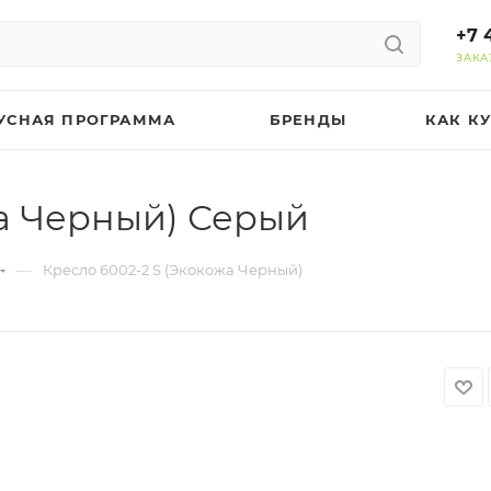
+7 
ЗАКА
УСНАЯ ПРОГРАММА
БРЕНДЫ
КАК К
жа Черный) Серый
—
Кресло 6002-2 S (Экокожа Черный)