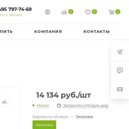
495 797-74-69
0
0
0
ЗАТЬ ЗВОНОК
УПИТЬ
КОМПАНИЯ
КОНТАКТЫ
14 134
руб.
/шт
Много
Запросить оптовую цену
Варианты обивки
—
Экокожа
Экокожа