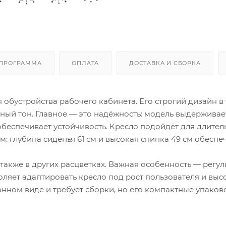
 ПРОГРАММА
ОПЛАТА
ДОСТАВКА И СБОРКА
я обустройства рабочего кабинета. Его строгий дизайн в
ный тон. Главное — это надёжность: модель выдерживае
 обеспечивает устойчивость. Кресло подойдёт для длите
 глубина сиденья 61 см и высокая спинка 49 см обеспе
также в других расцветках. Важная особенность — регу
воляет адаптировать кресло под рост пользователя и высо
анном виде и требует сборки, но его компактные упако
При выборе учитывайте общие размеры кресла: ширина 6