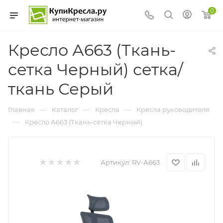
0
Кресло А663 (Ткань-
сетка Черный) сетка/
ткань Серый
—
—
—
Главная
Каталог
Кресла
Кресла руководителя
—
Кресло А663 (Ткань-сетка Черный)
Артикул:
RV-А663