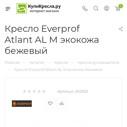
0
Кресло Everprof
Atlant AL M экокожа
бежевый
—
—
—
Главная
Каталог
Кресла
Кресла руководителя
—
Кресло Everprof Atlant AL M экокожа бежевый
Артикул:
202923