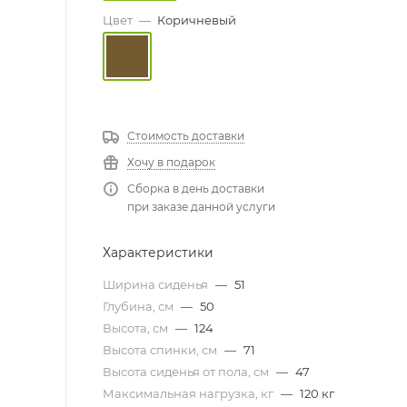
Цвет
—
Коричневый
Стоимость доставки
Хочу в подарок
Сборка в день доставки
при заказе данной услуги
Характеристики
Ширина сиденья
—
51
Глубина, см
—
50
Высота, см
—
124
Высота спинки, см
—
71
Высота сиденья от пола, см
—
47
Максимальная нагрузка, кг
—
120 кг