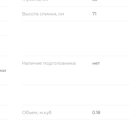
Высота спинки, см
71
Наличие подголовника
нет
ами
Объем, м.куб
0.18