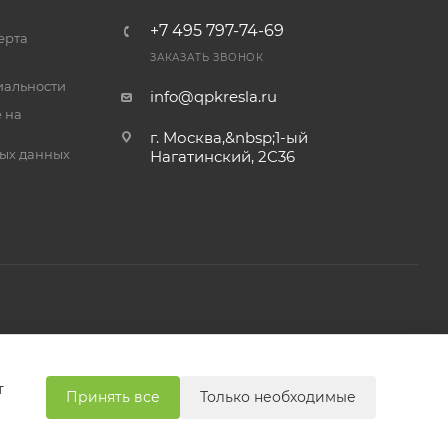
+7 495 797-74-69
ерта
ЗАКАЗАТЬ ЗВОНОК
альности
info@qpkresla.ru
 на
г. Москва,&nbsp;1-ый
ых данных
Нагатинский, 2C36
т
Принять все
Только необходимые