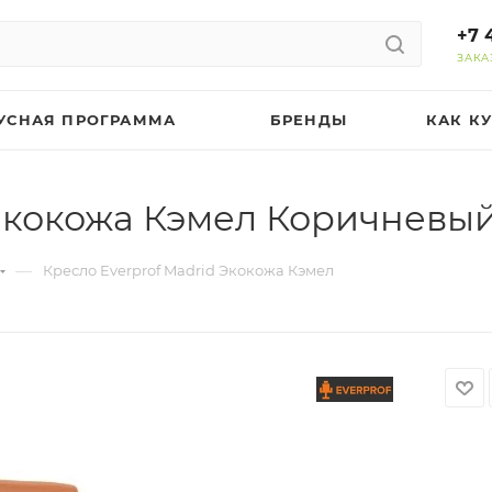
+7 
ЗАКА
УСНАЯ ПРОГРАММА
БРЕНДЫ
КАК К
 Экокожа Кэмел Коричневы
—
Кресло Everprof Madrid Экокожа Кэмел