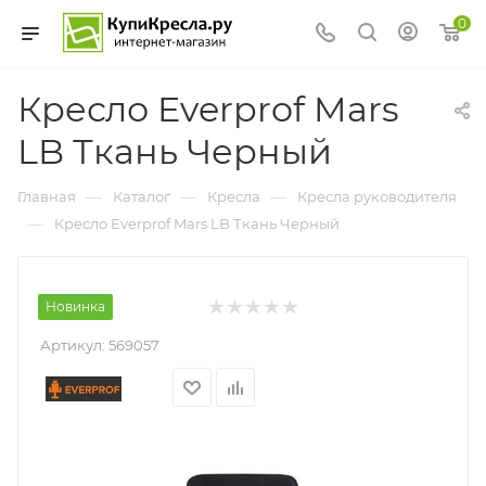
0
Кресло Everprof Mars
LB Ткань Черный
—
—
—
Главная
Каталог
Кресла
Кресла руководителя
—
Кресло Everprof Mars LB Ткань Черный
Новинка
Артикул:
569057