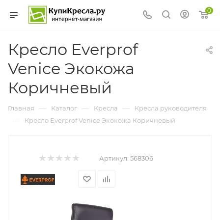
0
Кресло Everprof
Venice Экокожа
Коричневый
—
—
—
Главная
Каталог
Кресла
Кресла руководителя
—
Кресло Everprof Venice Экокожа Коричневый
Артикул:
568306