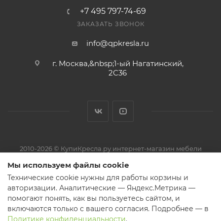
+7 495 797-74-69
ЗАКАЗАТЬ ЗВОНОК
info@qpkresla.ru
г. Москва,&nbsp;1-ый Нагатинский,
2C36
2010-2026 © КупиКресла.ру интернет-магазин мебели
ИП Пирожков Кирилл Сергеевич · ОГРНИП 313774626800150 ·
Мы используем файлы cookie
ИНН 774319727521
Технические cookie нужны для работы корзины и
Претензии и обращения — на электронную почту магазина или
авторизации. Аналитические — Яндекс.Метрика —
через форму обратной связи.
помогают понять, как вы пользуетесь сайтом, и
включаются только с вашего согласия. Подробнее — в
Политике конфиденциальности
.