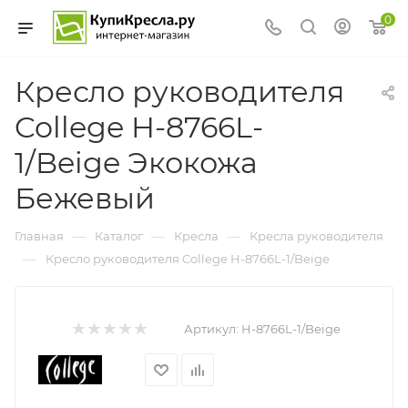
0
Кресло руководителя
College H-8766L-
1/Beige Экокожа
Бежевый
—
—
—
Главная
Каталог
Кресла
Кресла руководителя
—
Кресло руководителя College H-8766L-1/Beige
Артикул:
H-8766L-1/Beige