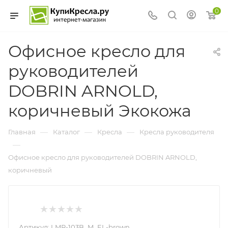
0
Офисное кресло для
руководителей
DOBRIN ARNOLD,
коричневый Экокожа
—
—
—
Главная
Каталог
Кресла
Кресла руководителя
—
Офисное кресло для руководителей DOBRIN ARNOLD,
коричневый
Артикул:
LMR-103B_M_EL-brown