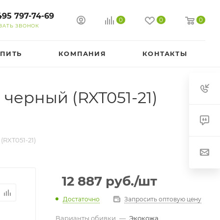
495 797-74-69
0
0
0
ЗАТЬ ЗВОНОК
УПИТЬ
КОМПАНИЯ
КОНТАКТЫ
черный (RXT051-21)
RXT051-21)
12 887
руб.
/шт
Достаточно
Запросить оптовую цену
Варианты обивки
—
Экокожа