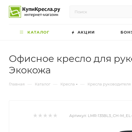
КАТАЛОГ
АКЦИИ
БОН
Офисное кресло для рук
Экокожа
—
—
—
Главная
Каталог
Кресла
Кресла руководителя
Артикул:
LMR-135BL3_CH-M_EL-