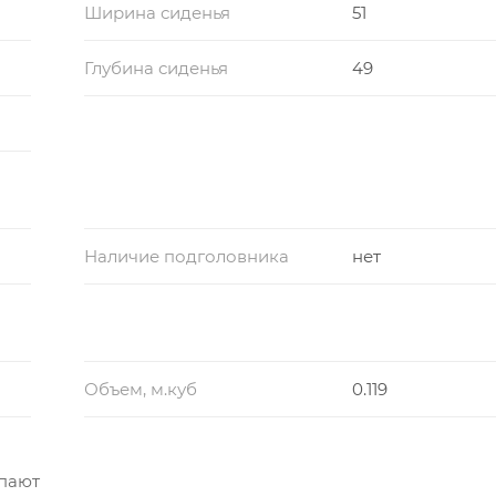
Ширина сиденья
51
Глубина сиденья
49
Наличие подголовника
нет
Объем, м.куб
0.119
упают