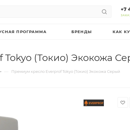
+7 
ЗАКА
УСНАЯ ПРОГРАММА
БРЕНДЫ
КАК К
 Tokyo (Токио) Экокожа С
—
Премиум кресло Everprof Tokyo (Токио) Экокожа Серый