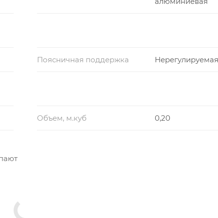
алюминиевая
Поясничная поддержка
Нерегулируема
Объем, м.куб
0,20
упают