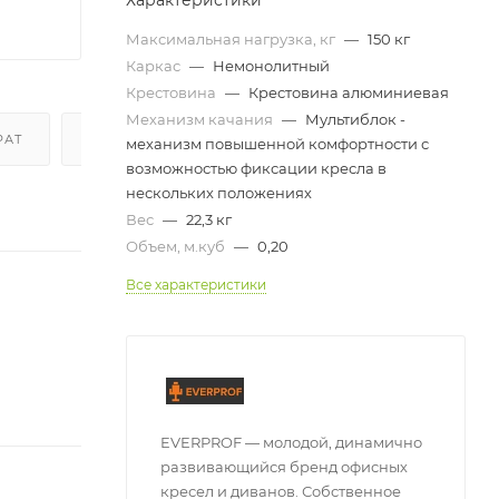
Характеристики
Максимальная нагрузка, кг
—
150 кг
Каркас
—
Немонолитный
Крестовина
—
Крестовина алюминиевая
Механизм качания
—
Мультиблок -
РАТ
ОТЗЫВЫ
механизм повышенной комфортности с
возможностью фиксации кресла в
нескольких положениях
Вес
—
22,3 кг
Объем, м.куб
—
0,20
Все характеристики
EVERPROF — молодой, динамично
развивающийся бренд офисных
кресел и диванов. Собственное