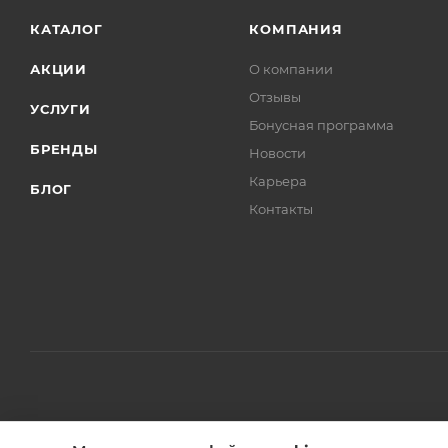
КАТАЛОГ
КОМПАНИЯ
АКЦИИ
О компании
Отзывы
УСЛУГИ
Бонусная программа
БРЕНДЫ
Новости
Карьера
БЛОГ
Контакты
2010-2026 © КупиКресла.ру интернет-магазин мебели