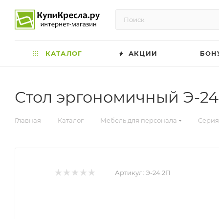
КАТАЛОГ
АКЦИИ
БОН
Стол эргономичный Э-24
—
—
—
Главная
Каталог
Мебель для персонала
Серия
Артикул:
Э-24.2П