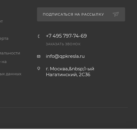
ПОДПИСАТЬСЯ НА РАССЫЛКУ
ет
+7 495 797-74-69
ерта
ЗАКАЗАТЬ ЗВОНОК
альности
info@qpkresla.ru
 на
г. Москва,&nbsp;1-ый
ых данных
Нагатинский, 2C36