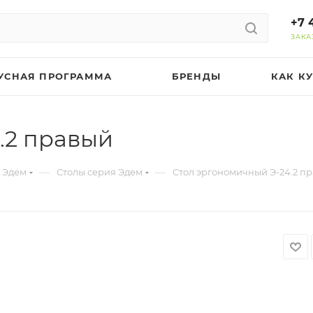
+7 
ЗАКА
УСНАЯ ПРОГРАММА
БРЕНДЫ
КАК К
.2 правый
—
—
 Эдем
Столы серия Эдем
Стол эргономичный Э-24.2 п