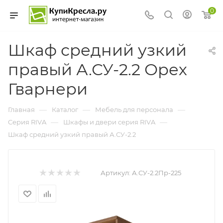
0
Шкаф средний узкий
правый А.СУ-2.2 Орех
Гварнери
—
—
—
Главная
Каталог
Мебель для персонала
—
—
Cерия RIVA
Шкафы и двери серия RIVA
Шкаф средний узкий правый А.СУ-2.2
Артикул:
А.СУ-2.2Пр-225