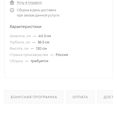
Хочу в подарок
Сборка в день доставки
при заказе данной услуги
Характеристики
Ширина, см
—
40.3 см
Глубина, см
—
36.5 см
Высота, см
—
120 см
Страна производства
—
Россия
Сборка
—
требуется
БОНУСНАЯ ПРОГРАММА
ОПЛАТА
ДОСТА