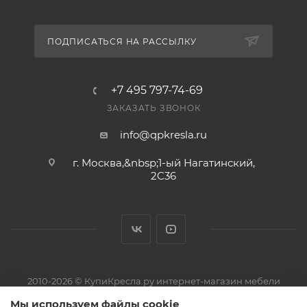
ПОДПИСАТЬСЯ НА РАССЫЛКУ
+7 495 797-74-69
ЗАКАЗАТЬ ЗВОНОК
info@qpkresla.ru
г. Москва,&nbsp;1-ый Нагатинский,
2C36
2010-2026 © КупиКресла.ру интернет-магазин мебели
ИП Пирожков Кирилл Сергеевич · ОГРНИП 313774626800150 ·
Мы используем файлы cookie