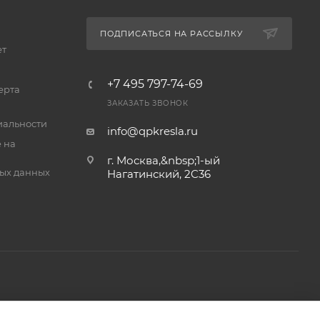
ПОДПИСАТЬСЯ НА РАССЫЛКУ
ет
+7 495 797-74-69
ерта
ЗАКАЗАТЬ ЗВОНОК
альности
info@qpkresla.ru
 на
г. Москва,&nbsp;1-ый
ых данных
Нагатинский, 2C36