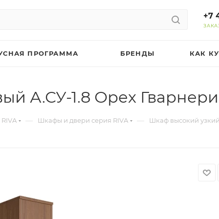
+7 
ЗАКА
УСНАЯ ПРОГРАММА
БРЕНДЫ
КАК К
ый А.СУ-1.8 Орех Гварнери
—
—
 RIVA
Шкафы и двери серия RIVA
Шкаф высокий узкий 