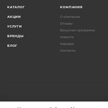
КАТАЛОГ
КОМПАНИЯ
АКЦИИ
О компании
Отзывы
УСЛУГИ
Бонусная программа
БРЕНДЫ
Новости
Карьера
БЛОГ
Контакты
2010-2026 © КупиКресла.ру интернет-магазин мебели