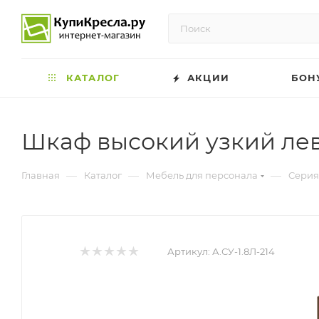
КАТАЛОГ
АКЦИИ
БОН
Шкаф высокий узкий лев
—
—
—
Главная
Каталог
Мебель для персонала
Cерия
Артикул:
А.СУ-1.8Л-214