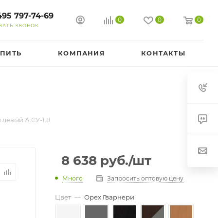
495 797-74-69
0
0
0
ЗАТЬ ЗВОНОК
УПИТЬ
КОМПАНИЯ
КОНТАКТЫ
левый А.СУ-1.8
8 638
руб.
/шт
Много
Запросить оптовую цену
Цвет
—
Орех Гварнери