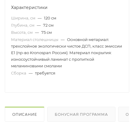
Характеристики
Ширина, см
—
120 см
Глубина, см
—
72 см
Высота, см
—
75 см
Материал столешницы
—
Основной метариал:
трехслойное экологически чистое ДСП, класс эмиссии
Е1 (пр-во Kronospan Россия). Материал покрытия:
износоустойчивый ламинат с пропиткой
меламиновыми смолами
Сборка
—
требуется
ОПИСАНИЕ
БОНУСНАЯ ПРОГРАММА
ОП