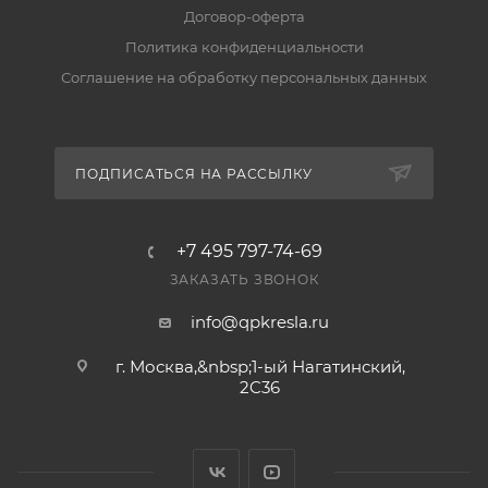
Договор-оферта
— транспортными компаниями (ПЭК, «Деловые
Линии», КИТ, «Байкал Сервис»). При наличии на
Политика конфиденциальности
складе передаём заказ в транспортную компанию
Соглашение на обработку персональных данных
за 2–5 рабочих дней. Подробнее — в разделе
«Доставка».
ПОДПИСАТЬСЯ НА РАССЫЛКУ
Есть ли гарантия и возврат?
Да, на товар действует гарантия производителя, а
вернуть его можно по правилам магазина. Условия
+7 495 797-74-69
— в разделе «Гарантия и возврат».
ЗАКАЗАТЬ ЗВОНОК
info@qpkresla.ru
г. Москва,&nbsp;1-ый Нагатинский,
2C36