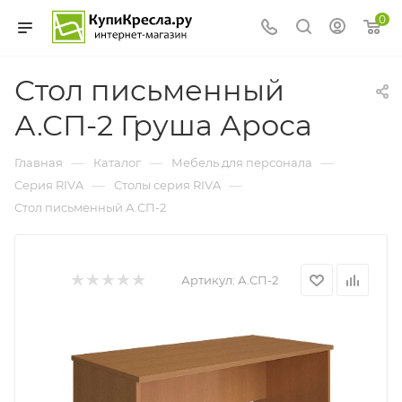
0
Стол письменный
А.СП-2 Груша Ароса
—
—
—
Главная
Каталог
Мебель для персонала
—
—
Cерия RIVA
Столы серия RIVA
Стол письменный А.СП-2
Артикул:
А.СП-2