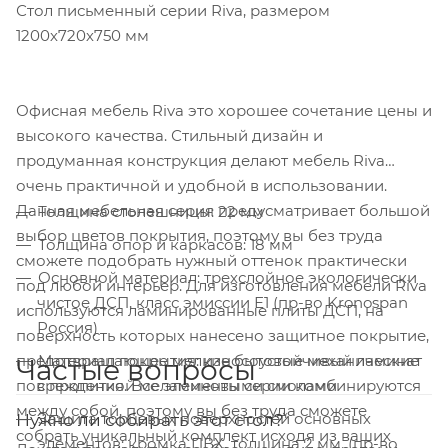
Стол письменный серии Riva, размером
1200х720х750 мм
Офисная мебель Riva это хорошее сочетание цены и
высокого качества. Стильный дизайн и
продуманная конструкция делают мебель Riva
очень практичной и удобной в использовании.
Данная мебельная серия предусматривает большой
Толщина столешницы: 22 мм
выбор цветов покрытия, поэтому вы без труда
Толщина опор и каркасов: 18 мм
сможете подобрать нужный оттенок практически
Основной материал: трехслойное экологически
под любой интерьер. Для изготовления мебели Riva
чистое ДСП, класс эмиссии Е1 (пр-во Kronospan
используются ламинированные плиты ДСП, на
Россия)
поверхность которых нанесено защитное покрытие,
предотвращающее мелкие бытовые механические
Материал покрытия: износоустойчивый ламинат
Частые вопросы
повреждения. Все элементы серии комбинируются
с пропиткой меламиновыми смолами
между собой, поэтому вы без труда сможете
Защита торцевых поверхностей основных
Нужно ли собирать этот стол?
собрать уникальный комплект исходя из ваших
элементов: кромка ПВХ, толщина 2 мм. (пр-во