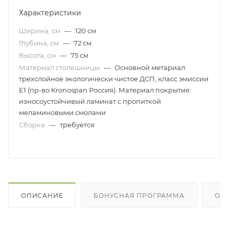
Характеристики
Ширина, см
—
120 см
Глубина, см
—
72 см
Высота, см
—
75 см
Материал столешницы
—
Основной метариал:
трехслойное экологически чистое ДСП, класс эмиссии
Е1 (пр-во Kronospan Россия). Материал покрытия:
износоустойчивый ламинат с пропиткой
меламиновыми смолами
Сборка
—
требуется
ОПИСАНИЕ
БОНУСНАЯ ПРОГРАММА
ОП