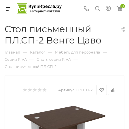
0
Стол письменный
ПЛ.СП-2 Венге Цаво
—
—
—
Главная
Каталог
Мебель для персонала
—
—
Cерия RIVA
Столы серия RIVA
Стол письменный ПЛ.СП-2
Артикул:
ПЛ.СП-2