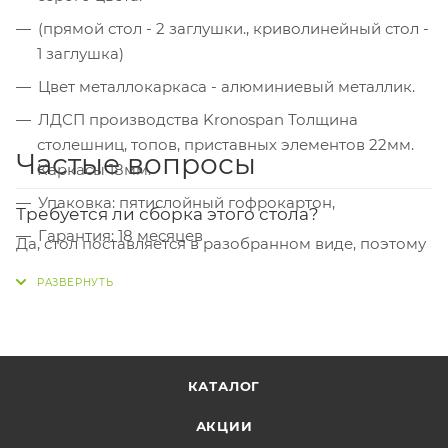
(прямой стол - 2 заглушки., криволинейный стол -
1 заглушка)
Цвет металлокаркаса - алюминиевый металлик.
ЛДСП производства Kronospan Толщина
столешниц, топов, приставных элементов 22мм.
Частые вопросы
Каркасы 18мм.
Упаковка: пятислойный гофрокартон,
Требуется ли сборка этого стола?
Гарантия: 18 месяцев
Да, стол поставляется в разобранном виде, поэтому
сборка потребуется. Это стандартная практика для
такой мебели — так её удобнее и безопаснее
транспортировать.
Какие у стола габариты?
КАТАЛОГ
Стол достаточно просторный: ширина 120 см,
глубина 72 см, высота стандартная — 75 см. Толщина
АКЦИИ