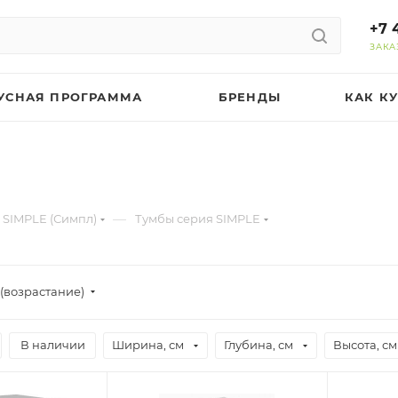
+7 
ЗАКА
УСНАЯ ПРОГРАММА
БРЕНДЫ
КАК К
—
 SIMPLE (Симпл)
Тумбы серия SIMPLE
(возрастание)
В наличии
Ширина, см
Глубина, см
Высота, см