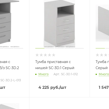
вная с
Тумба приставная с
Тумба 
/з SC-3D.2
нишей SC-3D.1 Серый
Серый
Много
Арт.: SC-3D.1-012
Много
: SC-3D.2-L-013
/шт
4 225
руб.
/шт
1 547