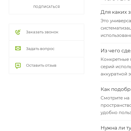
ПОДПИСАТЬСЯ
Для каких 
Это универс
систематиза
Заказать звонок
использовани
Задать вопрос
Из чего сд
Конкретные м
Оставить отзыв
серий исполь
аккуратной э
Как подобр
Смотрите на 
пространств
удобно польз
Нужна ли т