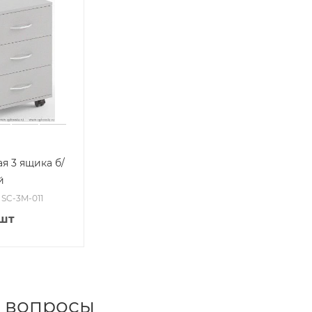
я 3 ящика б/
й
: SC-3M-011
/шт
 вопросы