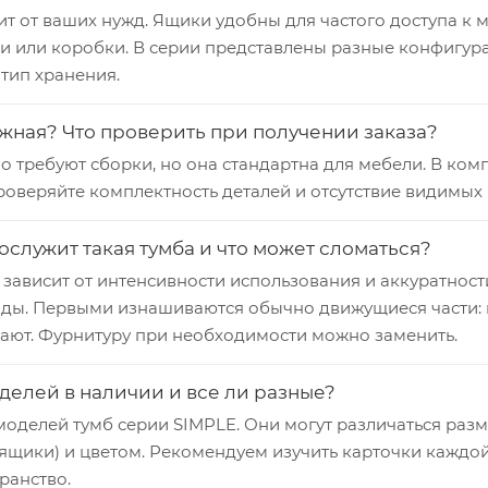
т от ваших нужд. Ящики удобны для частого доступа к
и или коробки. В серии представлены разные конфигура
тип хранения.
жная? Что проверить при получении заказа?
 требуют сборки, но она стандартна для мебели. В ком
оверяйте комплектность деталей и отсутствие видимых 
ослужит такая тумба и что может сломаться?
зависит от интенсивности использования и аккуратност
оды. Первыми изнашиваются обычно движущиеся части: 
вают. Фурнитуру при необходимости можно заменить.
делей в наличии и все ли разные?
моделей тумб серии SIMPLE. Они могут различаться раз
ящики) и цветом. Рекомендуем изучить карточки каждой
ранство.