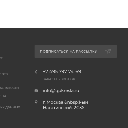
ПОДПИСАТЬСЯ НА РАССЫЛКУ
ет
+7 495 797-74-69
ерта
ЗАКАЗАТЬ ЗВОНОК
альности
info@qpkresla.ru
 на
г. Москва,&nbsp;1-ый
ых данных
Нагатинский, 2C36