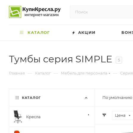
КАТАЛОГ
АКЦИИ
БОН
Тумбы серия SIMPLE
5
—
—
—
Главная
Каталог
Мебель для персонала
Серия
По умолчанию 
КАТАЛОГ
Цена
Кресла