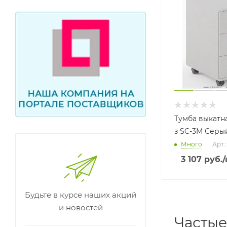
Тумба выкатна
з SC-3M Серы
Много
Арт.
3 107
руб.
Будьте в курсе наших акций
и новостей
Частые