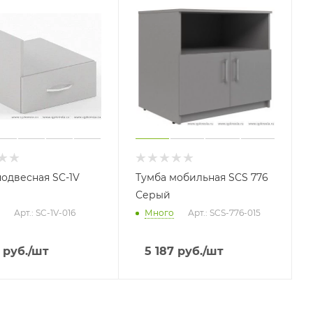
подвесная SC-1V
Тумба мобильная SCS 776
Серый
Арт.: SC-1V-016
Много
Арт.: SCS-776-015
руб.
/шт
5 187
руб.
/шт