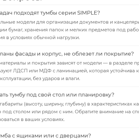
задач подходят тумбы серии SIMPLE?
альные модели для организации документов и канцеляри
ции бумаг, хранения папок и мелких предметов под раб
я в условиях обычной нагрузки.
еланы фасады и корпус, не облезет ли покрытие?
атериалы и покрытия зависят от модели — в разделе пр
зуют ЛДСП или МДФ с ламинацией, которая устойчива к
ксплуатации, без ударов и влаги.
ать тумбу под свой стол или планировку?
габариты (высоту, ширину, глубину) в характеристиках 
о под столом или рядом с ним. Обратите внимание на с
оваться в ваших условиях.
умба с ящиками или с дверцами?