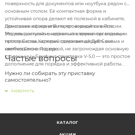
поверхность для документов или ноутбука рядом с
основным столом. Её компактная форма и
устойчивая опора делают её полезной в кабинете,
Приставка из серии Вита производится в России.
домашнем офисе или переговорной комнате.
Это лаконичный и надёжный элемент организации
Модель доступна в нескольких вариантах отделки:
пространства, который помогает держать всё
теплая Сосна Карелия, сдержанный Дуб Сонома и
необходимое под рукой, не загромождая основную
светлая Сосна Лоредо.
Частые вопросы
столешницу. Брифинг-приставка V-5.0 — это простое
дополнение для порядка и эффективной работы.
Нужно ли собирать эту приставку
самостоятельно?
Да, сборка потребуется. Товар поставляется в
разобранном виде, как указано в характеристиках.
Приготовьтесь к небольшой самостоятельной
работе после доставки.
КАТАЛОГ
Какие у неё точные габариты?
АКЦИИ