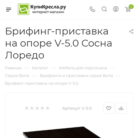
0
Брифинг-приставка
на опоре V-5.0 Сосна
Лоредо
—
—
—
Главная
Каталог
Мебель для персонала
—
—
Серия Вита
Брифинги и приставки серия Вита
Брифинг-приставка на опоре V-5.0
Артикул:
V-5.0