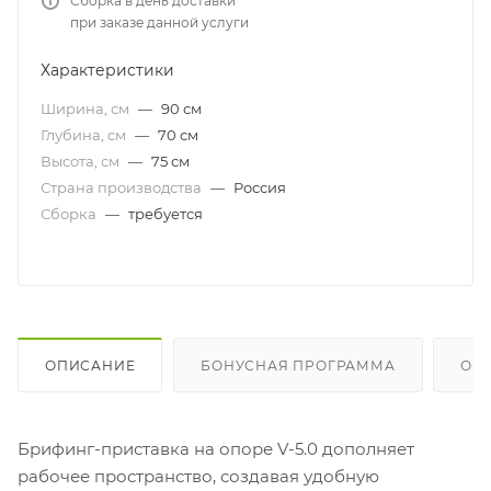
Сборка в день доставки
при заказе данной услуги
Характеристики
Ширина, см
—
90 см
Глубина, см
—
70 см
Высота, см
—
75 см
Страна производства
—
Россия
Сборка
—
требуется
ОПИСАНИЕ
БОНУСНАЯ ПРОГРАММА
ОП
Брифинг-приставка на опоре V-5.0 дополняет
рабочее пространство, создавая удобную