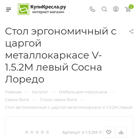
0
Стол эргономичный с
царгой
металлокаркасе V-
1.5.2М левый Сосна
Лоредо
—
—
—
Главная
Каталог
Мебель для персонала
—
—
Серия Вита
Столы серия Вита
Стол эргономичный с царгой металлокаркасе V-1.5.2М левый
Артикул:
V-1.5.2М Л