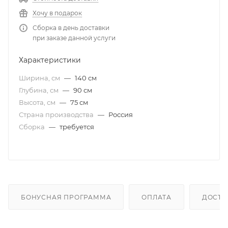
Хочу в подарок
Сборка в день доставки
при заказе данной услуги
Характеристики
Ширина, см
—
140 см
Глубина, см
—
90 см
Высота, см
—
75 см
Страна производства
—
Россия
Сборка
—
требуется
БОНУСНАЯ ПРОГРАММА
ОПЛАТА
ДОСТА