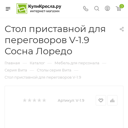
0
Стол приставной для
переговоров V-1.9
Сосна Лоредо
—
—
—
Главная
Каталог
Мебель для персонала
—
—
Серия Вита
Столы серия Вита
Стол приставной для переговоров V-1.9
Артикул:
V-1.9