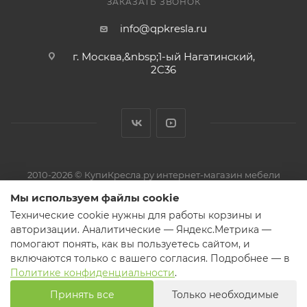
ЗАКАЗАТЬ ЗВОНОК
info@qpkresla.ru
г. Москва,&nbsp;1-ый Нагатинский,
2C36
2010-2026 © КупиКресла.ру интернет-магазин мебели
ИП Пирожков Кирилл Сергеевич · ОГРНИП 313774626800150 ·
Мы используем файлы cookie
ИНН 774319727521
Технические cookie нужны для работы корзины и
Претензии и обращения — на электронную почту магазина или
авторизации. Аналитические — Яндекс.Метрика —
через форму обратной связи.
помогают понять, как вы пользуетесь сайтом, и
включаются только с вашего согласия. Подробнее — в
Политике конфиденциальности
.
Принять все
Только необходимые