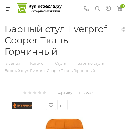
0
Барный стул Everprof
Cooper Ткань
Горчичный
—
—
—
—
Главная
Каталог
Стулья
Барные стулья
Барный стул Everprof Cooper Ткань Горчичный
Артикул:
EP-18503