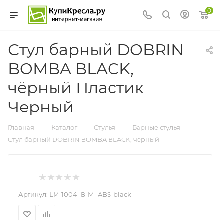
0
Стул барный DOBRIN
BOMBA BLACK,
чёрный Пластик
Черный
—
—
—
—
Главная
Каталог
Стулья
Барные стулья
Стул барный DOBRIN BOMBA BLACK, чёрный
Артикул:
LM-1004_B-M_ABS-black