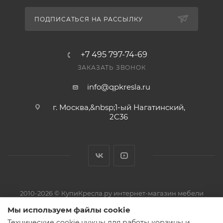
ПОДПИСАТЬСЯ НА РАССЫЛКУ
+7 495 797-74-69
ЗАКАЗАТЬ ЗВОНОК
info@qpkresla.ru
г. Москва,&nbsp;1-ый Нагатинский,
2C36
2010-2026 © КупиКресла.ру интернет-магазин мебели
ИП Пирожков Кирилл Сергеевич · ОГРНИП 313774626800150 ·
Мы используем файлы cookie
ИНН 774319727521
Технические cookie нужны для работы корзины и