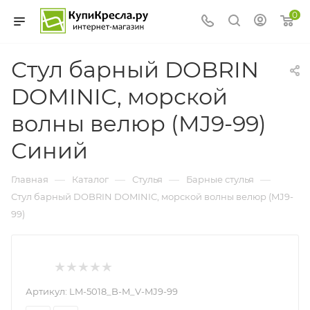
0
Стул барный DOBRIN
DOMINIC, морской
волны велюр (MJ9-99)
Синий
—
—
—
—
Главная
Каталог
Стулья
Барные стулья
Стул барный DOBRIN DOMINIC, морской волны велюр (MJ9-
99)
Артикул:
LM-5018_B-M_V-MJ9-99