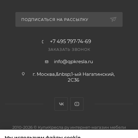
ПОДПИСАТЬСЯ НА РАССЫЛКУ
+7 495 797-74-69
ЗАКАЗАТЬ ЗВОНОК
info@qpkresla.ru
г. Москва,&nbsp;1-ый Нагатинский,
2C36
2010-2026 © КупиКресла.ру интернет-магазин мебели
ИП Пирожков Кирилл Сергеевич · ОГРНИП 313774626800150 ·
Мы используем файлы cookie