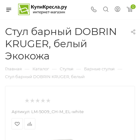
0
Стул барный DOBRIN
KRUGER, белый
Экокожа
—
—
—
—
Главная
Каталог
Стулья
Барные стулья
Стул барный DOBRIN KRUGER, белый
Артикул:
LM-5009_CH-M_EL-white