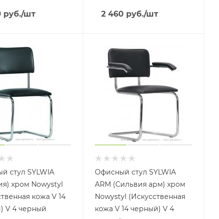
9
руб.
/шт
2 460
руб.
/шт
й стул SYLWIA
Офисный стул SYLWIA
ия) хром Nowystyl
ARM (Сильвия арм) хром
ственная кожа V 14
Nowystyl (Искусственная
) V 4 черный
кожа V 14 черный) V 4