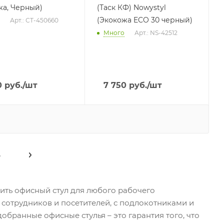
жа, Черный)
(Таск КФ) Nowystyl
(Экокожа ECO 30 черный)
Арт.: СТ-450660
Много
Арт.: NS-42512
0
руб.
/шт
7 750
руб.
/шт
4
ить офисный стул для любого рабочего
сотрудников и посетителей, с подлокотниками и
обранные офисные стулья – это гарантия того, что