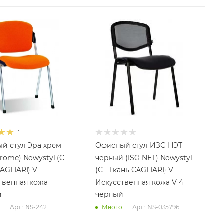
1
й стул Эра хром
Офисный стул ИЗО НЭТ
rome) Nowystyl (C -
черный (ISO NET) Nowystyl
AGLIARI) V -
(C - Ткань CAGLIARI) V -
твенная кожа
Искусственная кожа V 4
й
черный
Арт.: NS-24211
Много
Арт.: NS-035796