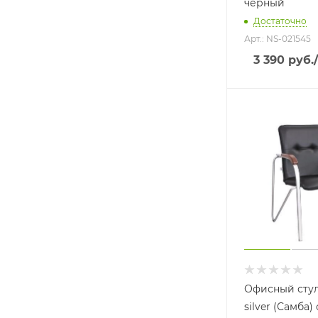
черный
Достаточно
Арт.: NS-021545
3 390
руб.
Офисный сту
silver (Самба