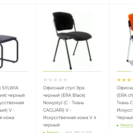
л SYLWIA
Офисный стул Эра
Офисны
ия) черный
черный (ERA Black)
(ERA ch
кусственная
Nowystyl (C - Ткань
Ткань C
ый) V -
CAGLIARI) V -
Искусс
я кожа
Искусственная кожа V 4
Черны
черный
Много
Много
Арт.: NS-24223