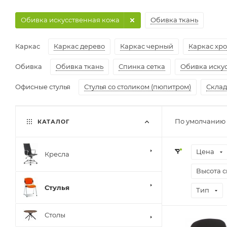
Обивка искусственная кожа
Обивка ткань
Каркас
Каркас дерево
Каркас черный
Каркас хр
Обивка
Обивка ткань
Спинка сетка
Обивка иску
Офисные стулья
Стулья со столиком (пюпитром)
Скла
По умолчанию 
КАТАЛОГ
Цена
Кресла
Высота с
Стулья
Тип
Столы