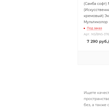
(Самба софт) 
(Искусственна
кремовый) Э
Мультиколор
Под заказ
Арт.: NS/BNS-37
7 290
руб.
Ищете качест
пространства
без, а также