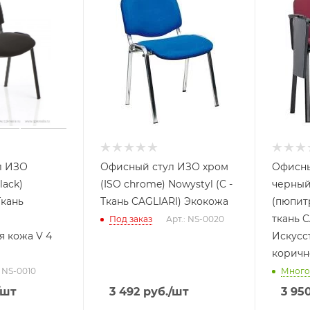
л ИЗО
Офисный стул ИЗО хром
Офисны
lack)
(ISO chrome) Nowystyl (C -
черный
Ткань
Ткань CAGLIARI) Экокожа
(пюпитр
ткань C
Под заказ
Арт.: NS-0020
я кожа V 4
Искусс
корич
: NS-0010
Много
/шт
3 492
руб.
/шт
3 95