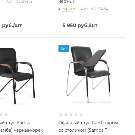
черный
Арт.: NS-27463
Много
Арт.: NS-27464
0
руб.
/шт
5 950
руб.
/шт
Хит
й стул Samba
Офисный стул Самба хром
(Самба) черный/орех
со столиком (Samba T