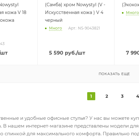
Nowystyl
(Самба) хром Nowystyl (V -
(Экоко
я кожа V 18
Искусственная кожа ) V 4
Много
кокожа
черный
Много
Арт.: NS-9043821
643
/шт
5 590
руб.
/шт
7 99
ПОКАЗАТЬ ЕЩЕ
1
2
3
венные и удобные офисные стулья? У нас вы можете куп
. В нашем интернет-магазине представлены модели для 
 со спинкой для максимального комфорта. Правильно под