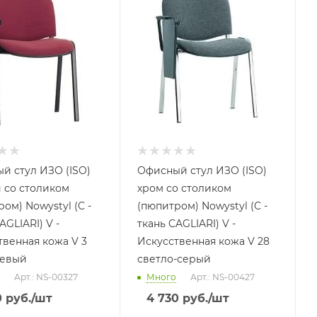
й стул ИЗО (ISO)
Офисный стул ИЗО (ISO)
 со столиком
хром со столиком
ом) Nowystyl (C -
(пюпитром) Nowystyl (C -
AGLIARI) V -
ткань CAGLIARI) V -
твенная кожа V 3
Искусственная кожа V 28
невый
светло-серый
Арт.: NS-00327
Много
Арт.: NS-00427
0
руб.
/шт
4 730
руб.
/шт