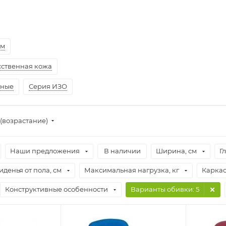
ом
сственная кожа
дные
Серия ИЗО
(возрастание)
Наши предложения
В наличии
Ширина, см
Г
иденья от пола, см
Максимальная нагрузка, кг
Карка
Конструктивные особенности
Варианты обивки
: 5