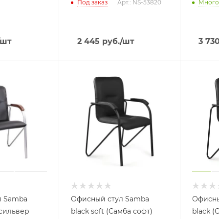
Под заказ
Арт.: NS-53820
Много
/шт
2 445
руб.
/шт
3 73
л Samba
Офисный стул Samba
Офисны
) сильвер
black soft (Самба софт)
black 