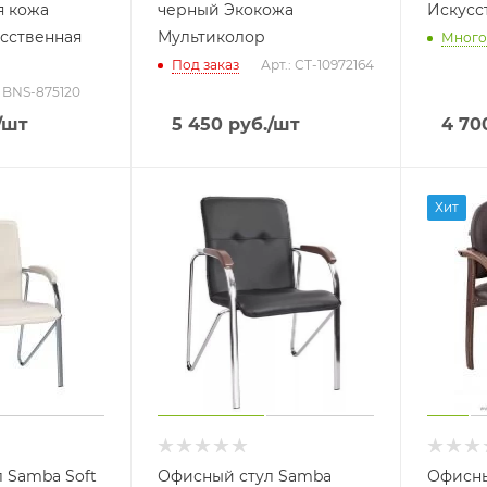
я кожа
черный Экокожа
Искусс
сственная
Мультиколор
Много
Под заказ
Арт.: СТ-10972164
: BNS-875120
/шт
5 450
руб.
/шт
4 70
Хит
 Samba Soft
Офисный стул Samba
Офисны