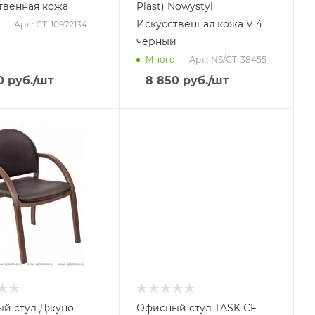
твенная кожа
Plast) Nowystyl
Искусственная кожа V 4
Арт.: СТ-10972134
черный
Много
Арт.: NS/CT-38455
0
руб.
/шт
8 850
руб.
/шт
й стул Джуно
Офисный стул TASK CF