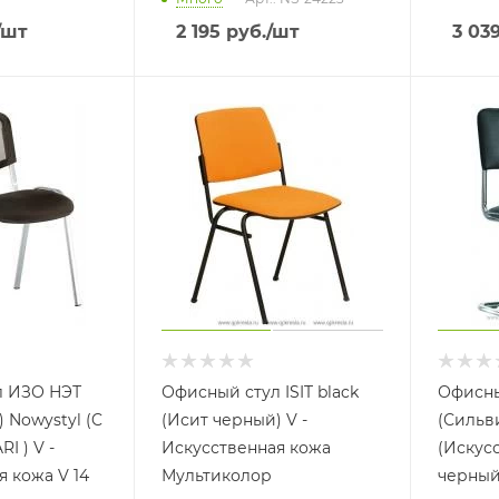
/шт
2 195
руб.
/шт
3 03
л ИЗО НЭТ
Офисный стул ISIT black
Офисны
) Nowystyl (C
(Исит черный) V -
(Сильв
RI ) V -
Искусственная кожа
(Искус
я кожа V 14
Мультиколор
черный