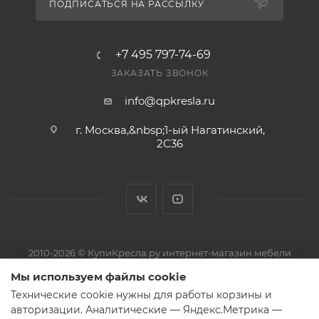
ПОДПИСАТЬСЯ НА РАССЫЛКУ
+7 495 797-74-69
ЗАКАЗАТЬ ЗВОНОК
info@qpkresla.ru
г. Москва,&nbsp;1-ый Нагатинский,
2C36
2010-2026 © КупиКресла.ру интернет-магазин мебели
ИП Пирожков Кирилл Сергеевич · ОГРНИП 313774626800150 ·
Мы используем файлы cookie
ИНН 774319727521
Технические cookie нужны для работы корзины и
Претензии и обращения — на электронную почту магазина или
авторизации. Аналитические — Яндекс.Метрика —
через форму обратной связи.