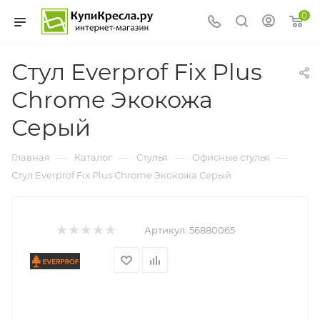
0
Стул Everprof Fix Plus
Chrome Экокожа
Серый
—
—
—
—
Главная
Каталог
Стулья
Офисные стулья
Стул Everprof Fix Plus Chrome Экокожа Серый
Артикул:
56880065