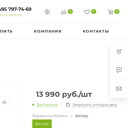
495 797-74-69
0
0
0
ЗАТЬ ЗВОНОК
УПИТЬ
КОМПАНИЯ
КОНТАКТЫ
13 990
руб.
/шт
Достаточно
Запросить оптовую цену
Варианты обивки
—
Велюр
Велюр