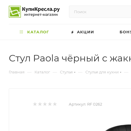
КАТАЛОГ
АКЦИИ
БОН
Стул Paola чёрный с ж
—
—
—
—
Главная
Каталог
Стулья
Стулья для кухни
Артикул:
RF 0262