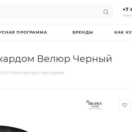
+7 
ЗАКА
УСНАЯ ПРОГРАММА
БРЕНДЫ
КАК К
аккардом Велюр Черный
Стул Paola чёрный с жаккардом