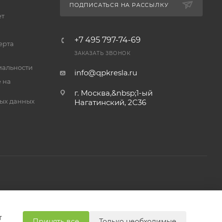
ПОДПИСАТЬСЯ НА РАССЫЛКУ
ет
+7 495 797-74-69
ерта
их лиц —
ЗАКАЗАТЬ ЗВОНОК
альности
info@qpkresla.ru
 на
г. Москва,&nbsp;1-ый
ых данных
Нагатинский, 2C36
ИТ,
одробнее
зделе
т
Принять все
Только необходимые