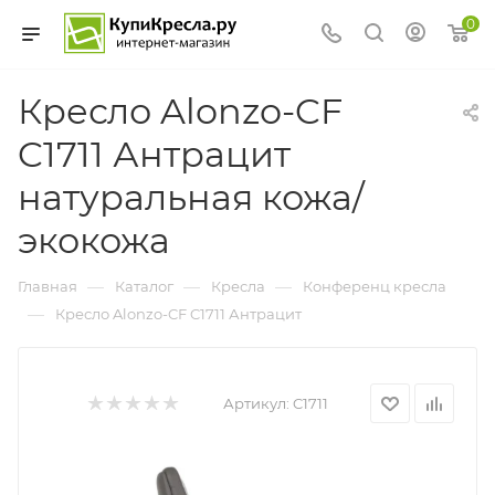
0
Кресло Alonzo-CF
C1711 Антрацит
натуральная кожа/
экокожа
—
—
—
Главная
Каталог
Кресла
Конференц кресла
—
Кресло Alonzo-CF C1711 Антрацит
Артикул:
C1711