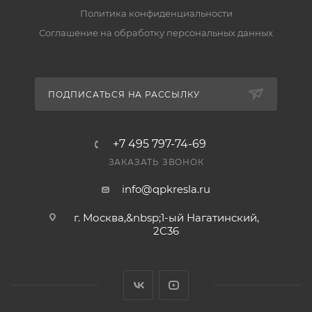
Политика конфиденциальности
Есть ли гарантия и возврат?
Соглашение на обработку персональных данных
Да, на товар действует гарантия производителя, а
вернуть его можно по правилам магазина. Условия
— в разделе «Гарантия и возврат».
ПОДПИСАТЬСЯ НА РАССЫЛКУ
+7 495 797-74-69
ЗАКАЗАТЬ ЗВОНОК
info@qpkresla.ru
г. Москва,&nbsp;1-ый Нагатинский,
2C36