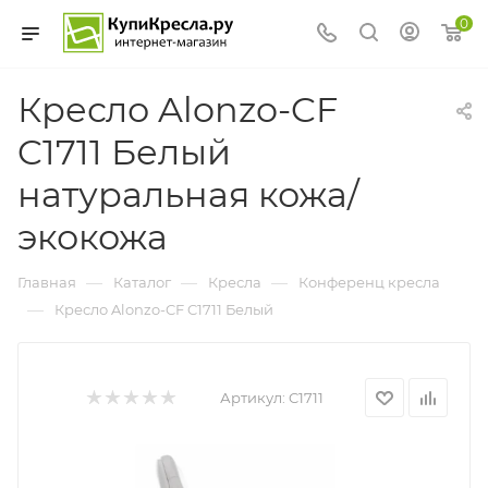
0
Кресло Alonzo-CF
C1711 Белый
натуральная кожа/
экокожа
—
—
—
Главная
Каталог
Кресла
Конференц кресла
—
Кресло Alonzo-CF C1711 Белый
Артикул:
C1711