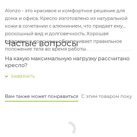
Alonzo - это красивое и комфортное решение для
дома и офиса. Кресло изготовлено из натуральной
кожи в сочетании с алюминием, что придает ему
роскошный вид и долговечность. Хорошая
Частые вопросы
поддержка поясницы обеспечивает правильное
положение тела во время работы.
На какую максимальную нагрузку рассчитано
кресло?
Кресло Alonzo-CF C1711 выдерживает вес до 150 кг.
Это стандартный показатель для надежных
конференц-кресел, подходящий большинству
Вам также может понравиться
С этим товаром покуп
пользователей.
Какие у кресла размеры сиденья и спинки?
Сиденье довольно просторное: ширина 50 см и
глубина 51 см. Высота спинки составляет 57 см, что