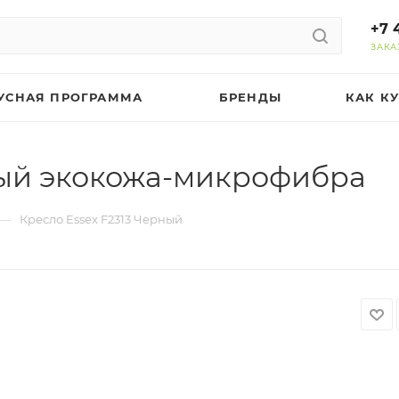
+7 
ЗАКА
УСНАЯ ПРОГРАММА
БРЕНДЫ
КАК К
ный экокожа-микрофибра
—
Кресло Essex F2313 Черный