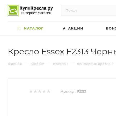
КАТАЛОГ
АКЦИИ
БОН
Кресло Essex F2313 Чер
—
—
—
Главная
Каталог
Кресла
Конференц кресла
Артикул:
F2313