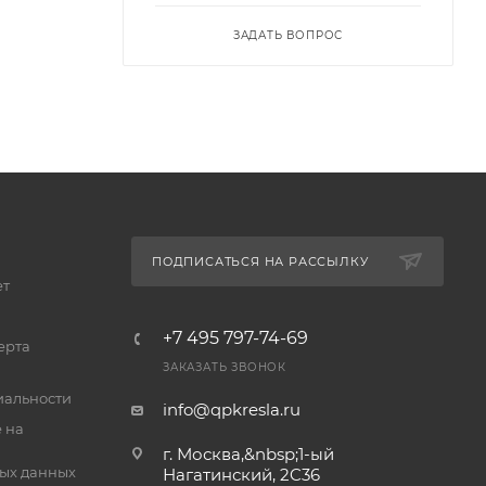
ЗАДАТЬ ВОПРОС
ПОДПИСАТЬСЯ НА РАССЫЛКУ
ет
+7 495 797-74-69
ерта
ЗАКАЗАТЬ ЗВОНОК
альности
info@qpkresla.ru
 на
г. Москва,&nbsp;1-ый
ых данных
Нагатинский, 2C36