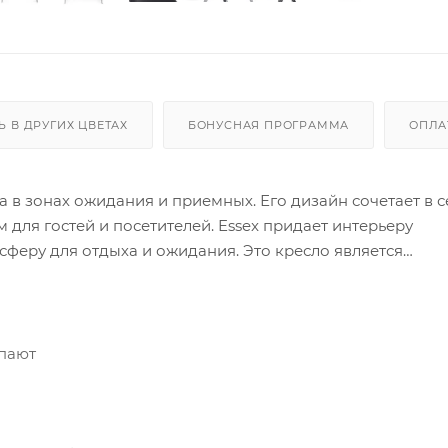
Ь В ДРУГИХ ЦВЕТАХ
БОНУСНАЯ ПРОГРАММА
ОПЛА
а в зонах ожидания и приемных. Его дизайн сочетает в с
 для гостей и посетителей. Essex придает интерьеру
феру для отдыха и ожидания. Это кресло является
 в вашем офисе или других общественных местах.
упают