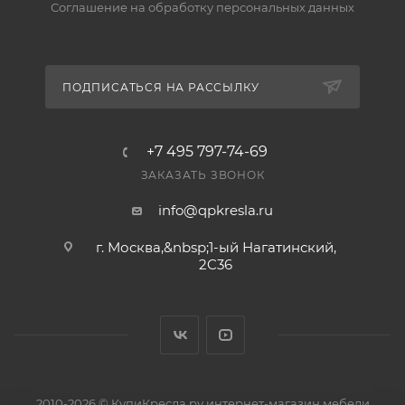
Соглашение на обработку персональных данных
Да, на товар действует гарантия производителя, а
вернуть его можно по правилам магазина. Условия
— в разделе «Гарантия и возврат».
ПОДПИСАТЬСЯ НА РАССЫЛКУ
+7 495 797-74-69
ЗАКАЗАТЬ ЗВОНОК
info@qpkresla.ru
г. Москва,&nbsp;1-ый Нагатинский,
2C36
2010-2026 © КупиКресла.ру интернет-магазин мебели