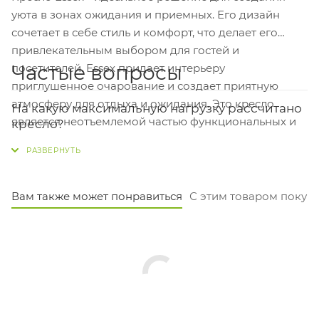
уюта в зонах ожидания и приемных. Его дизайн
сочетает в себе стиль и комфорт, что делает его
привлекательным выбором для гостей и
Частые вопросы
посетителей. Essex придает интерьеру
приглушенное очарование и создает приятную
атмосферу для отдыха и ожидания. Это кресло
На какую максимальную нагрузку рассчитано
является неотъемлемой частью функциональных и
кресло?
уютных зон в вашем офисе или других
Это кресло выдерживает до 120 кг. Металлические
общественных местах.
хромированные ножки обеспечивают надёжную
опору и устойчивость.
Вам также может понравиться
С этим товаром покуп
Какие у кресла размеры сиденья? Удобно ли
будет сидеть?
Сиденье довольно просторное: ширина 65 см и
глубина 50 см. Высота от пола — 45 см, что подходит
для большинства стандартных столов.