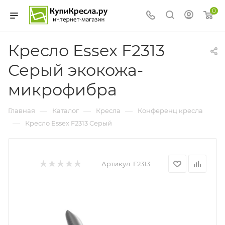
0
Кресло Essex F2313
Серый экокожа-
микрофибра
—
—
—
Главная
Каталог
Кресла
Конференц кресла
—
Кресло Essex F2313 Серый
Артикул:
F2313