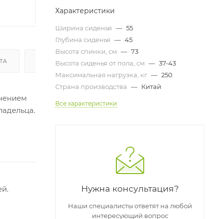
Характеристики
Ширина сиденья
—
55
Глубина сиденья
—
45
Высота спинки, см
—
73
ТА
ДОСТАВКА И СБОРКА
ГАРАНТИЯ И ВОЗВРАТ
Высота сиденья от пола, см
—
37-43
Максимальная нагрузка, кг
—
250
Страна производства
—
Китай
лнением
Все характеристики
ладельца.
Нужна консультация?
ей.
Наши специалисты ответят на любой
интересующий вопрос