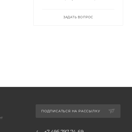
 и
ЗАДАТЬ ВОПРОС
од ваш
 — всё
ой
ПОДПИСАТЬСЯ НА РАССЫЛКУ
ет
+7 495 797-74-69