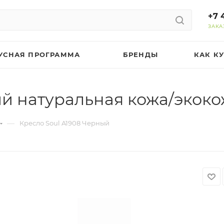
+7 
ЗАКА
УСНАЯ ПРОГРАММА
БРЕНДЫ
КАК К
ый натуральная кожа/экок
—
Кресло Soul A1908 Черный