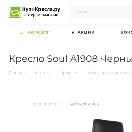
КАТАЛОГ
АКЦИИ
БОН
Кресло Soul A1908 Черн
—
—
—
Главная
Каталог
Кресла
Кресла руководителя
Артикул:
A1908