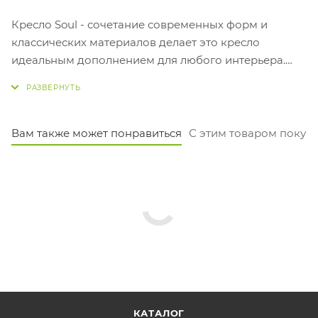
Кресло Soul - сочетание современных форм и
классических материалов делает это кресло
идеальным дополнением для любого интерьера.
Изготовленное из натуральной кожи, кресло
подчеркивает утонченный вкус и стиль владельца.
Кресло Soul – выбор для ценителей современного
дизайна и натуральной красоты.
Вам также может понравиться
С этим товаром покуп
КАТАЛОГ