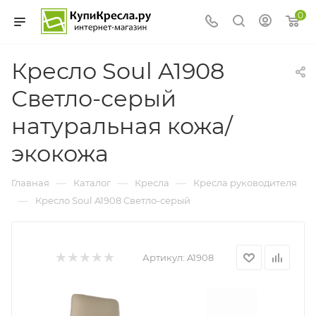
0
Кресло Soul A1908
Светло-серый
натуральная кожа/
экокожа
—
—
—
Главная
Каталог
Кресла
Кресла руководителя
—
Кресло Soul A1908 Светло-серый
Артикул:
A1908