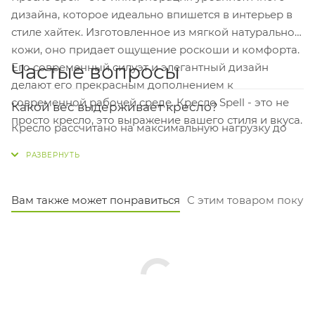
дизайна, которое идеально впишется в интерьер в
стиле хайтек. Изготовленное из мягкой натуральной
кожи, оно придает ощущение роскоши и комфорта.
Частые вопросы
Его современный силуэт и элегантный дизайн
делают его прекрасным дополнением к
современной рабочей среде. Кресло Spell - это не
Какой вес выдерживает кресло?
просто кресло, это выражение вашего стиля и вкуса.
Кресло рассчитано на максимальную нагрузку до
120 кг. Это стандартный показатель для офисных
кресел руководителя.
Из чего сделана крестовина и каркас?
Вам также может понравиться
С этим товаром покуп
Кресло установлено на надёжную пятилучевую
крестовину из алюминия диаметром 680 мм. Каркас
тоже алюминиевый, что обеспечивает лёгкость и
прочность.
Какие у кресла размеры сиденья и спинки?