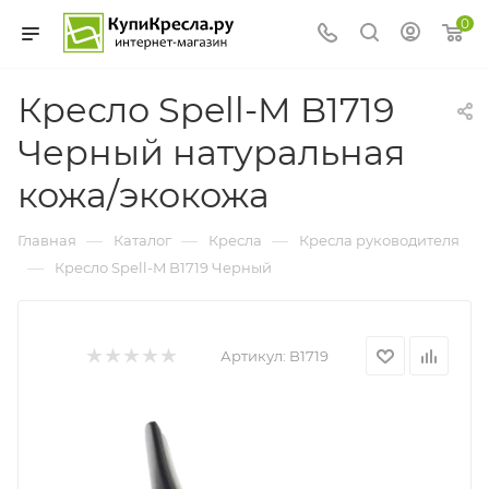
0
Кресло Spell-M B1719
Черный натуральная
кожа/экокожа
—
—
—
Главная
Каталог
Кресла
Кресла руководителя
—
Кресло Spell-M B1719 Черный
Артикул:
B1719